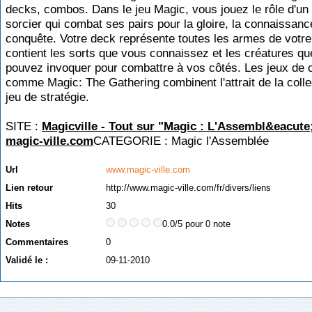
decks, combos. Dans le jeu Magic, vous jouez le rôle d'un
sorcier qui combat ses pairs pour la gloire, la connaissance
conquête. Votre deck représente toutes les armes de votre 
contient les sorts que vous connaissez et les créatures q
pouvez invoquer pour combattre à vos côtés. Les jeux de 
comme Magic: The Gathering combinent l'attrait de la colle
jeu de stratégie.
SITE :
Magicville - Tout sur "Magic : L'Assembl&eacute;
magic-ville.com
CATEGORIE :
Magic l'Assemblée
Url
www.magic-ville.com
Lien retour
http://www.magic-ville.com/fr/divers/liens
Hits
30
Notes
0.0/5 pour 0 note
Commentaires
0
Validé le :
09-11-2010