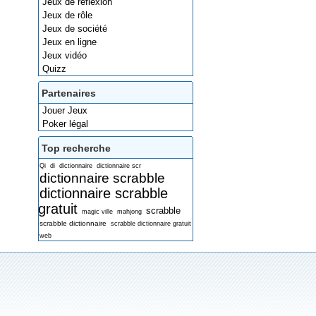
Jeux de réflexion
Jeux de rôle
Jeux de société
Jeux en ligne
Jeux vidéo
Quizz
Partenaires
Jouer Jeux
Poker légal
Top recherche
Qi
di
dictionnaire
dictionnaire scr
dictionnaire scrabble
dictionnaire scrabble
gratuit
scrabble
magic ville
mahjong
scrabble dictionnaire
scrabble dictionnaire gratuit
web