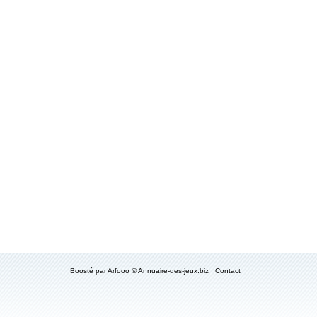
Boosté par
Arfooo
© Annuaire-des-jeux.biz
Contact