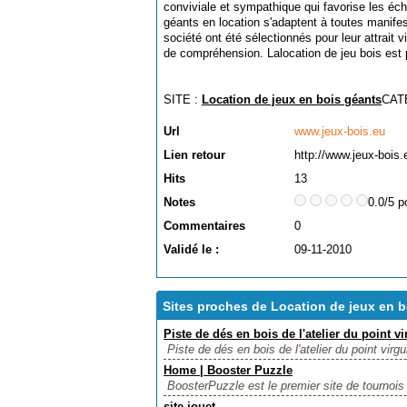
conviviale et sympathique qui favorise les éc
géants en location s'adaptent à toutes manife
société ont été sélectionnés pour leur attrait vi
de compréhension. Lalocation de jeu bois est 
SITE :
Location de jeux en bois géants
CAT
Url
www.jeux-bois.eu
Lien retour
http://www.jeux-bois.
Hits
13
Notes
0.0/5 p
Commentaires
0
Validé le :
09-11-2010
Sites proches de Location de jeux en 
Piste de dés en bois de l'atelier du point vi
Piste de dés en bois de l'atelier du point virgu
Home | Booster Puzzle
BoosterPuzzle est le premier site de tournois
site jouet