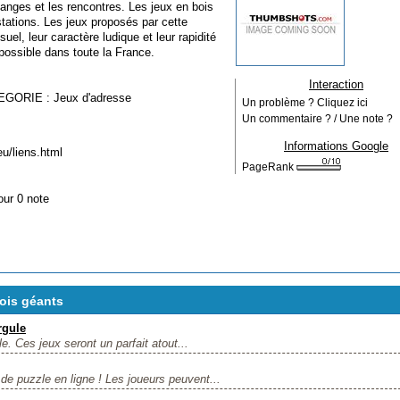
hanges et les rencontres. Les jeux en bois
stations. Les jeux proposés par cette
suel, leur caractère ludique et leur rapidité
possible dans toute la France.
Interaction
EGORIE :
Jeux d'adresse
Un problème ? Cliquez ici
Un commentaire ? / Une note ?
Informations Google
eu/liens.html
PageRank
our 0 note
bois géants
rgule
le. Ces jeux seront un parfait atout...
 de puzzle en ligne ! Les joueurs peuvent...