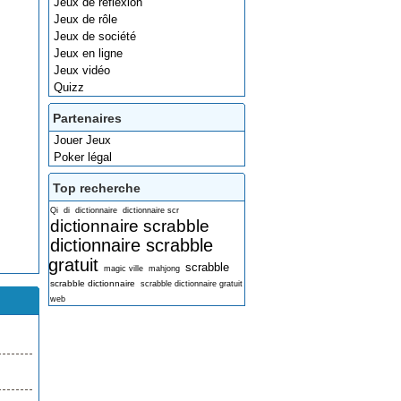
Jeux de réflexion
Jeux de rôle
Jeux de société
Jeux en ligne
Jeux vidéo
Quizz
Partenaires
Jouer Jeux
Poker légal
Top recherche
Qi
di
dictionnaire
dictionnaire scr
dictionnaire scrabble
dictionnaire scrabble
gratuit
scrabble
magic ville
mahjong
scrabble dictionnaire
scrabble dictionnaire gratuit
web